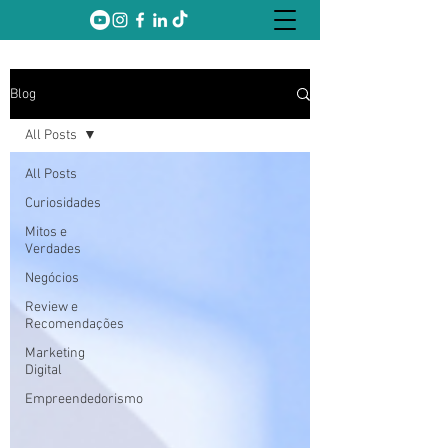
Blog
All Posts
All Posts
Curiosidades
Mitos e
Verdades
Negócios
Review e
Recomendações
Marketing
Digital
Empreendedorismo