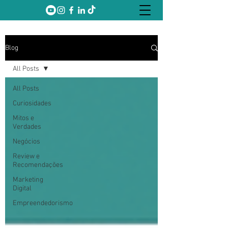
Blog
All Posts
All Posts
Curiosidades
Mitos e
Verdades
Negócios
Review e
Recomendações
Marketing
Digital
Empreendedorismo