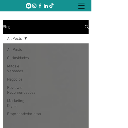
Blog
All Posts
All Posts
Curiosidades
Mitos e
Verdades
Negócios
Review e
Recomendações
Marketing
Digital
Empreendedorismo