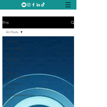
Blog
All Posts
All Posts
Curiosidades
Mitos e
Verdades
Negócios
Review e
Recomendações
Marketing
Digital
Empreendedorismo