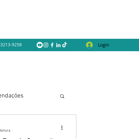
 93213-9258
Login
endações
leitura