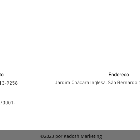
to
Endereço
Jardim Chácara Inglesa, São Bernardo 
213-9258
J
4/0001-
©2023 por Kadosh Marketing