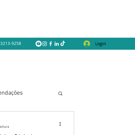
 93213-9258
Login
endações
eitura