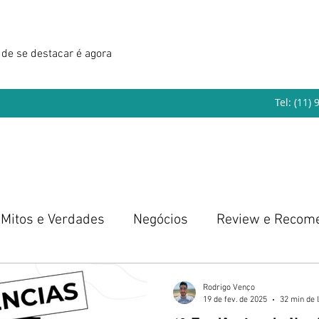
de se destacar é agora
Tel: (11)
Mitos e Verdades
Negócios
Review e Recom
eendedorismo
Rodrigo Venço
19 de fev. de 2025
32 min de l