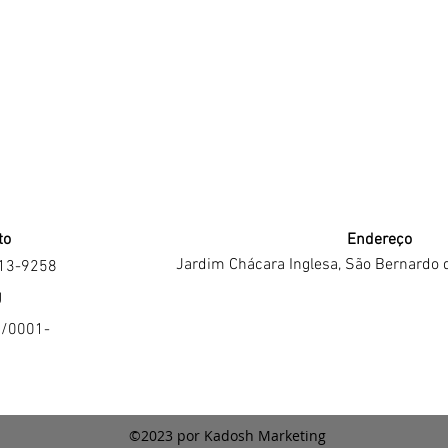
to
Endereço
Jardim Chácara Inglesa, São Bernardo 
213-9258
J
4/0001-
©2023 por Kadosh Marketing