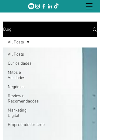
Blog
All Posts
All Posts
Curiosidades
Mitos e
Verdades
Negócios
Review e
Recomendações
Marketing
Digital
Empreendedorismo