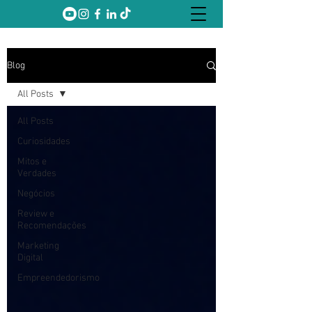
Blog
All Posts
All Posts
Curiosidades
Mitos e
Verdades
Negócios
Review e
Recomendações
Marketing
Digital
Empreendedorismo