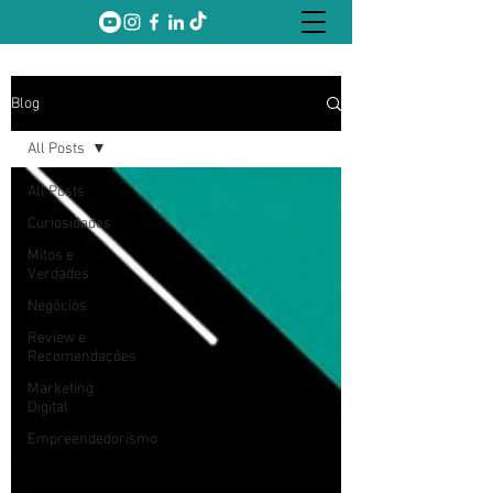
Blog
All Posts
All Posts
Curiosidades
Mitos e
Verdades
Negócios
Review e
Recomendações
Marketing
Digital
Empreendedorismo