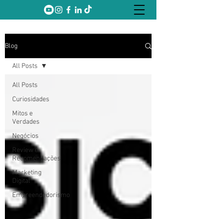
Blog
All Posts
All Posts
Curiosidades
Mitos e
Verdades
Negócios
Review e
Recomendações
Marketing
Digital
Empreendedorismo