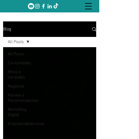
Blog
All Posts
All Posts
Curiosidades
Mitos e
Verdades
Negócios
Review e
Recomendações
Marketing
Digital
Empreendedorismo