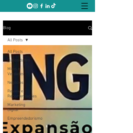
Blog
All Posts
All Posts
Curiosidades
Mitos e
Verdades
Negócios
Review e
Recomendações
Marketing
Digital
Empreendedorismo