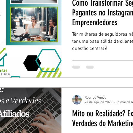
Como Transformar Seg
Pagantes no Instagra
Empreendedores
Ter milhares de seguidores n
ter uma base sólida de client
questão central é:
Rodrigo Venço
24 de ago. de 2023
6 min de l
Mito ou Realidade? E
Verdades do Marketing