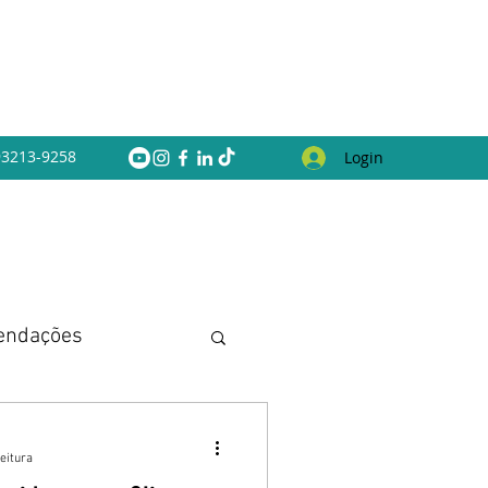
 93213-9258
Login
endações
eitura