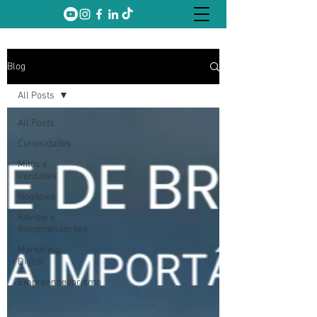
Blog
All Posts
All Posts
Curiosidades
Mitos e
Verdades
Negócios
Review e
Recomendações
Marketing
Digital
Empreendedorismo