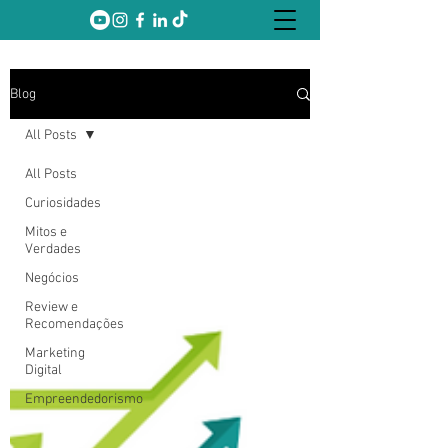
Blog
All Posts
All Posts
Curiosidades
Mitos e
Verdades
Negócios
Review e
Recomendações
Marketing
Digital
Empreendedorismo