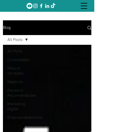
Blog
All Posts
All Posts
Curiosidades
Mitos e
Verdades
Negócios
Review e
Recomendações
Marketing
Digital
Empreendedorismo