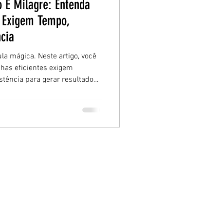
 É Milagre: Entenda
s Exigem Tempo,
ncia
la mágica. Neste artigo, você
has eficientes exigem
stência para gerar resultados
cia impulsionar um post de
de — e como isso afeta
investimento digital.