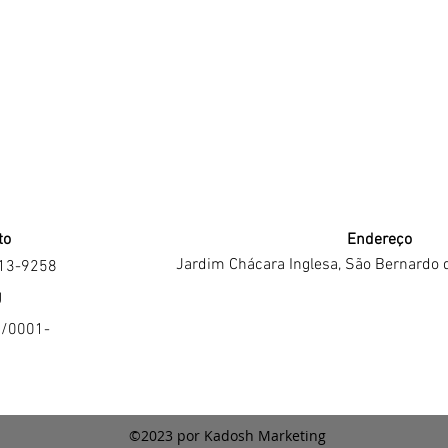
to
Endereço
Jardim Chácara Inglesa, São Bernardo 
213-9258
J
4/0001-
©2023 por Kadosh Marketing