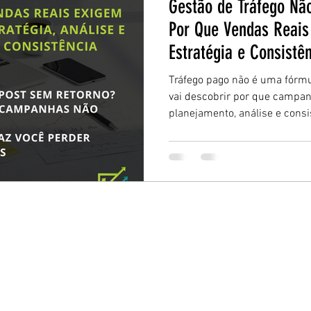
Gestão de Tráfego Não
Por Que Vendas Reai
Estratégia e Consistê
Tráfego pago não é uma fórmu
vai descobrir por que campan
planejamento, análise e consi
reais. Aprenda o que diferen
gerir uma campanha de verda
diretamente o retorno do seu 