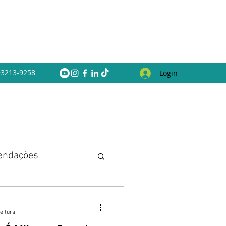
 93213-9258
Login
endações
eitura