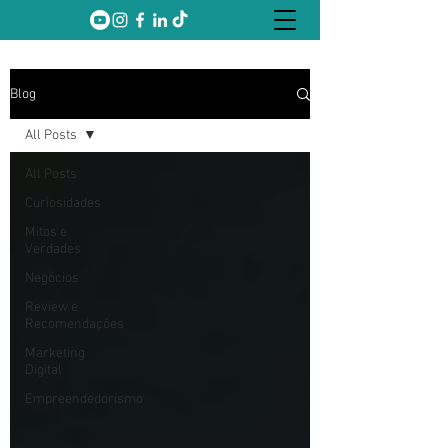
Blog
All Posts
All Posts
Curiosidades
Mitos e
Verdades
Negócios
Review e
Recomendações
Marketing
Digital
Empreendedorismo