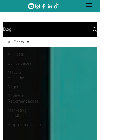
Blog
All Posts
All Posts
Curiosidades
Mitos e
Verdades
Negócios
Review e
Recomendações
Marketing
Digital
Empreendedorismo