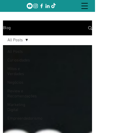
Blog
All Posts
All Posts
Curiosidades
Mitos e
Verdades
Negócios
Review e
Recomendações
Marketing
Digital
Empreendedorismo