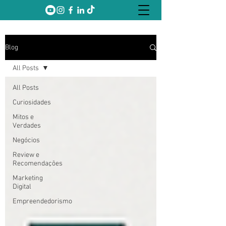
Blog
All Posts
All Posts
Curiosidades
Mitos e
Verdades
Negócios
Review e
Recomendações
Marketing
Digital
Empreendedorismo