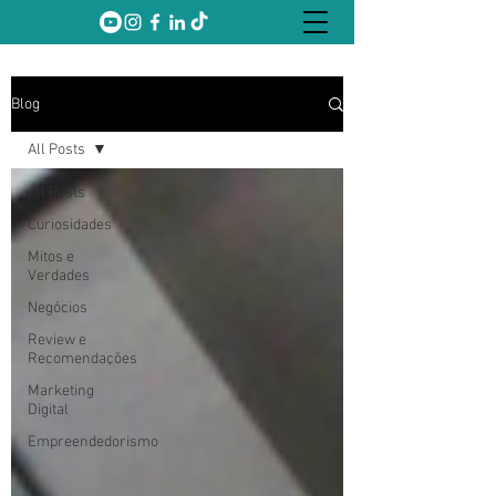
Blog
All Posts
All Posts
Curiosidades
Mitos e
Verdades
Negócios
Review e
Recomendações
Marketing
Digital
Empreendedorismo