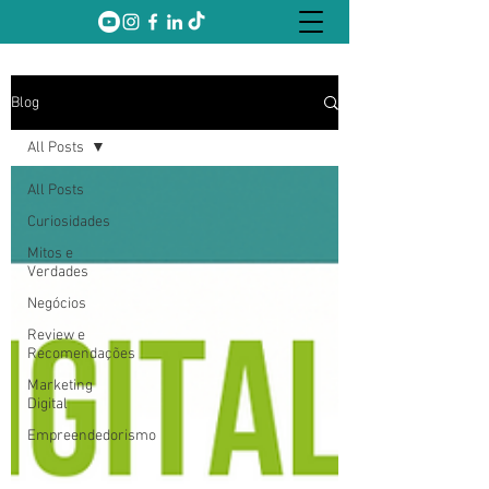
Blog
All Posts
All Posts
Curiosidades
Mitos e
Verdades
Negócios
Review e
Recomendações
Marketing
Digital
Empreendedorismo