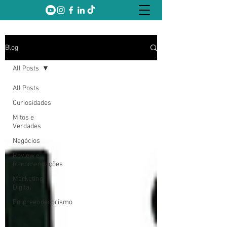
Blog
All Posts
All Posts
Curiosidades
Mitos e
Verdades
Negócios
Review e
Recomendações
Marketing
Digital
Empreendedorismo