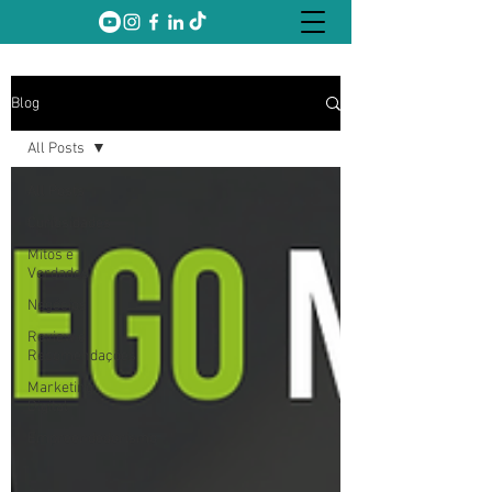
Blog
All Posts
All Posts
Curiosidades
Mitos e
Verdades
Negócios
Review e
Recomendações
Marketing
Digital
Empreendedorismo