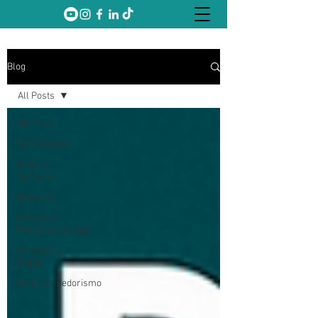
Blog
All Posts
All Posts
Curiosidades
Mitos e
Verdades
Negócios
Review e
Recomendações
Marketing
Digital
Empreendedorismo