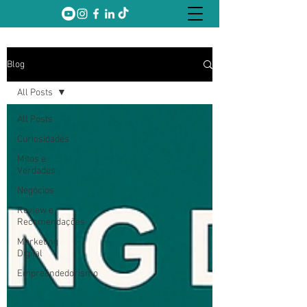
Blog
All Posts
All Posts
Curiosidades
Mitos e
Verdades
Negócios
Review e
Recomendações
Marketing
Digital
Empreendedorismo