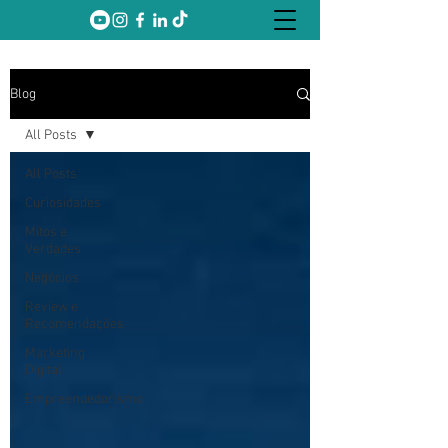
Blog
All Posts
All Posts
Curiosidades
Mitos e
Verdades
Negócios
Review e
Recomendações
Marketing
Digital
Empreendedorismo