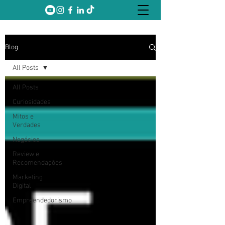
Blog
All Posts
All Posts
Curiosidades
Mitos e
Verdades
Negócios
Review e
Recomendações
Marketing
Digital
Empreendedorismo