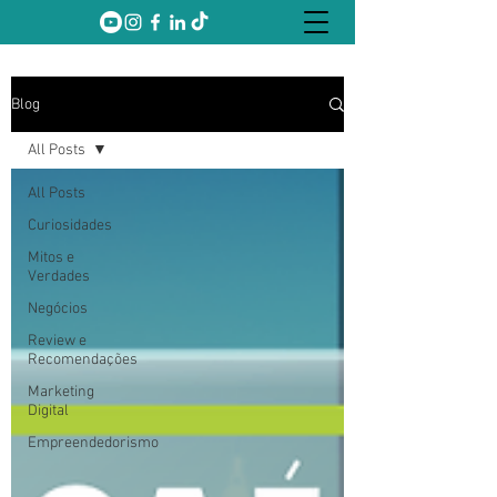
Blog
All Posts
All Posts
Curiosidades
Mitos e
Verdades
Negócios
Review e
Recomendações
Marketing
Digital
Empreendedorismo