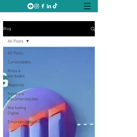
Blog
All Posts
All Posts
Curiosidades
Mitos e
Verdades
Negócios
Review e
Recomendações
Marketing
Digital
Empreendedorismo