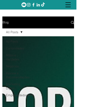
Blog
All Posts
All Posts
Curiosidades
Mitos e
Verdades
Negócios
Review e
Recomendações
Marketing
Digital
Empreendedorismo