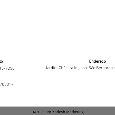
to
Endereço
Jardim Chácara Inglesa, São Bernardo 
213-9258
J
4/0001-
©2023 por Kadosh Marketing