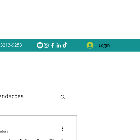
 93213-9258
Login
endações
eitura