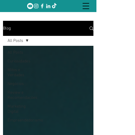
Blog
All Posts
All Posts
Curiosidades
Mitos e
Verdades
Negócios
Review e
Recomendações
Marketing
Digital
Empreendedorismo