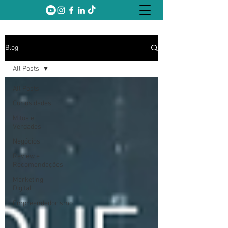
Blog
All Posts
All Posts
Curiosidades
Mitos e
Verdades
Negócios
Review e
Recomendações
Marketing
Digital
Empreendedorismo