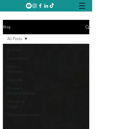
Blog
All Posts
All Posts
Curiosidades
Mitos e
Verdades
Negócios
Review e
Recomendações
Marketing
Digital
Empreendedorismo