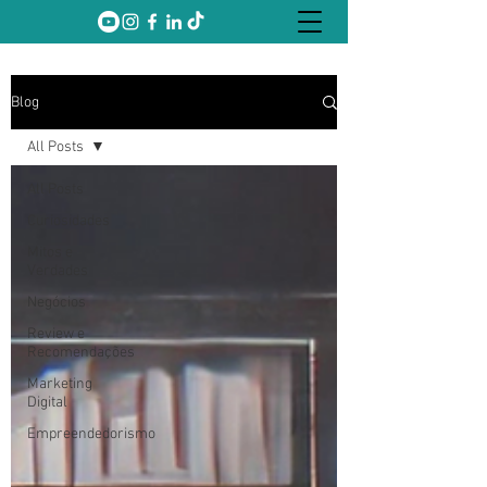
Blog
All Posts
All Posts
Curiosidades
Mitos e
Verdades
Negócios
Review e
Recomendações
Marketing
Digital
Empreendedorismo