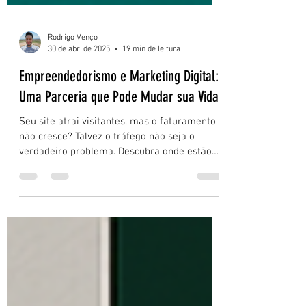
Rodrigo Venço
30 de abr. de 2025
19 min de leitura
Empreendedorismo e Marketing Digital:
Uma Parceria que Pode Mudar sua Vida
Seu site atrai visitantes, mas o faturamento
não cresce? Talvez o tráfego não seja o
verdadeiro problema. Descubra onde estão
os gargalos invisíveis que podem estar
travando suas vendas — e como agir antes
que mais clientes escapem para a
concorrência.