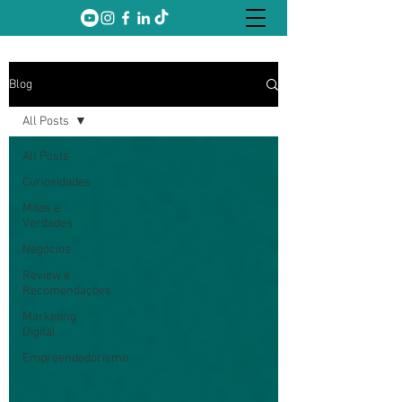
Blog
All Posts
All Posts
Curiosidades
Mitos e
Verdades
Negócios
Review e
Recomendações
Marketing
Digital
Empreendedorismo